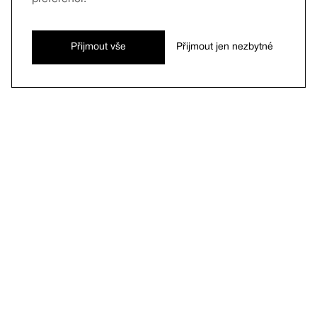
Přijmout vše
Přijmout jen nezbytné
DELTA GALERIE
STRÁNKU VYTVOŘILI:
MICHAEL KOLAKOVSKÝ,
MATĚJ TOBIÁŠ MORAVEC,
ROSTISLAV MICHAJLEC
VEŠKERÁ TVORBA NÁLEŽNÍ PŘÍSLUŠNÝM
AUTORŮM. VŠECHNA DÍLA JSOU PUBLIKOVÁNA
SE SOUHLASEM AUTORA.
GALERIE STUDENTSKÝCH PRACÍ STUDENTŮ
ŠKOLY DELTA – STŘEDNÍ ŠKOLA INFORMATIKY A